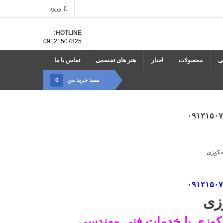
ورود
HOTLINE:
09121507825
ی
محصولات
اخبار
هنر های تجسمی
تماس با ما
سبد خرید من
0
زی
وزی با خدمات فنی مهندسی