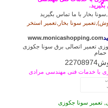
نا بخار با ما تماس بگیرید
ش),تعمیر سونا بخار,تعمیر استخر
د
www.monicashopping.com
کوزی تعمیر اتصالی برق سونا جکوزی
 حمام
227
زی با خدمات فنی مهندسی مرادی
, تعمیر سونا جکوزی